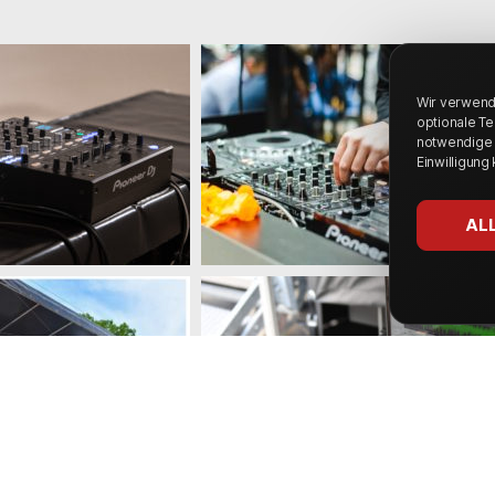
Wir verwende
optionale Te
notwendige C
Einwilligung
AL